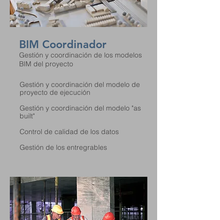
BIM Coordinador
Gestión y coordinación de los modelos
BIM del proyecto
Gestión y coordinación del modelo de
proyecto de ejecución
Gestión y coordinación del modelo "as
built"
Control de calidad de los datos
Gestión de los entregrables