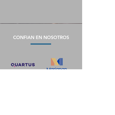
CONFIAN EN NOSOTROS